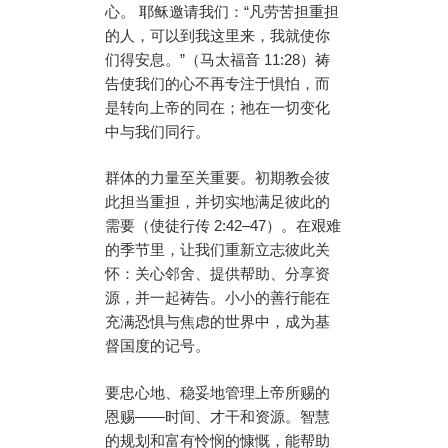
心。 耶稣邀请我们：“凡劳苦担重担
的人，可以到我这里来，我就使你
们得安息。”（马太福音 11:28）祷
告使我们的心不再专注于惧怕，而
是转向上帝的同在；祂在一切变化
中与我们同行。
群体的力量至关重要。初期教会彼
此担当重担，并切实地满足彼此的
需要（使徒行传 2:42–47）。在艰难
的季节里，让我们重新立志彼此关
怀：关心邻舍、提供帮助、分享资
源，并一起祷告。小小的善行能在
充满恐惧与焦虑的世界中，成为基
督国度的记号。
要忠心地、稳妥地管理上帝所赐的
恩赐——时间、才干和资源。智慧
的规划和富有怜悯的慷慨，能帮助