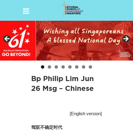
Skip
to
content
Bp Philip Lim Jun
26 Msg – Chinese
[English version]
驾驭不确定时代